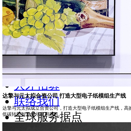
成功案例
媒体中心
投资人专区
服务支援
企业永续
人才招募
达擎与元太拟合资公司 打造大型电子纸模组生产线
联络我们
达擎与元太拟成立合资公司，打造大型电子纸模组生产线，高
全球服务据点
低碳转型智慧显示应用商机。