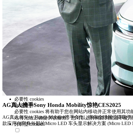
Cookie，用以增强网
网站行销与效能。
全部接受
偏好设定
我们重视您的隐私
AG真人光电和某些第三方在 www.auo.com 上使用 cooki
权声明 中说明。请点击「全部接受」同意我们使用 cookie，以
要性 cookies 除外)。
全部接受
同意选项管理
必要性 cookies
AG真人携手Sony Honda Mobility惊艳CES2025
永远使用
必要性 cookies 将有助于您在网站内移动并正常使用其
AG真人与Sony Honda Mobility携手合作，率先全球展示搭载
站将无法正确提供该服务。您可以选择网路浏览器不使用必要
款应用在车身外部的Micro LED 车头显示解决方案 (Micro LED Media
分析型 cookies